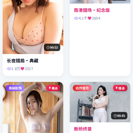
南港猎场·纪念版
4.1千
2654
99:53
长夜猎局·典藏
1.8万
2317
悬疑剧情
动作冒险
精选
精选
99:45
断桥终章