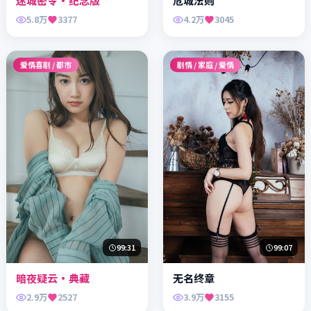
迷城密令·纪念版
危城法则
5.8万
3377
4.2万
3045
爱情喜剧 / 都市
剧情 / 家庭 / 爱情
99:31
99:07
暗夜疑云·典藏
无名终章
2.9万
2527
3.9万
3155