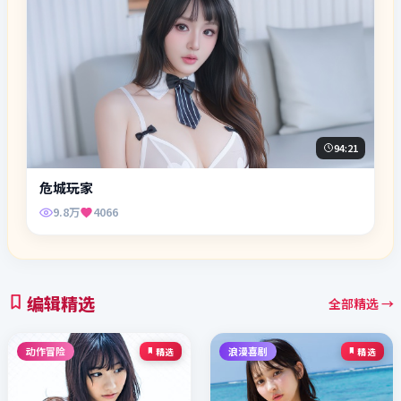
94:21
危城玩家
9.8万
4066
编辑精选
全部精选 →
动作冒险
浪漫喜剧
精选
精选