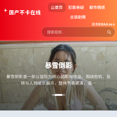
首页
犯罪悬疑
都市情感
国产不卡在线
古装剧情
商务
BBAAseo
暴雪倒影
暴雪倒影是一部以冒险为核心的影视作品，围绕危机、反
转与人物成长展开，整体节奏紧凑，值…