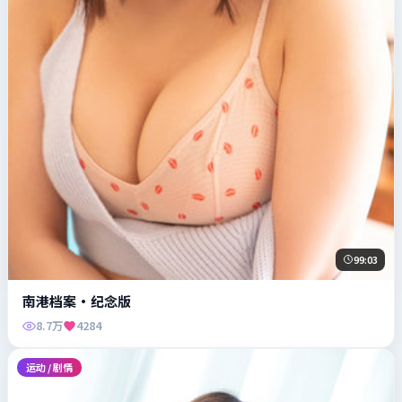
99:03
南港档案·纪念版
8.7万
4284
运动 / 剧情