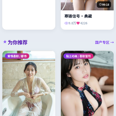
99:18
寒锋信号·典藏
9.8万
4226
为你推荐
国产专区 →
爱情喜剧 / 都市
黏土动画 / 喜剧冒险