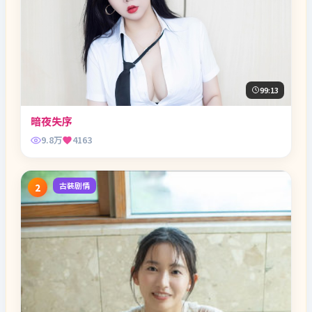
99:13
暗夜失序
9.8万
4163
古装剧情
2