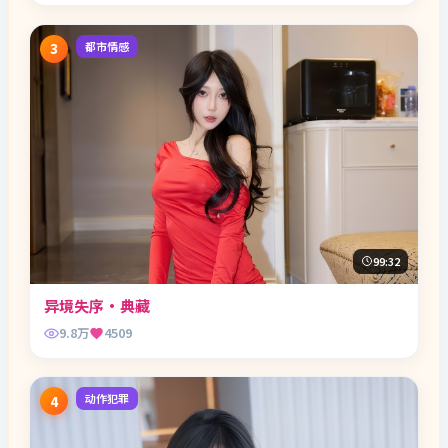
都市情感
3
99:32
异境失序·典藏
9.8万
4509
动作犯罪
4