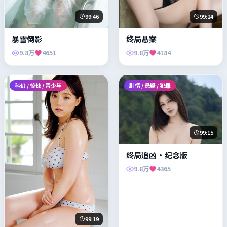
99:46
99:24
暴雪倒影
终局悬案
9.8万
4651
9.8万
4184
科幻 / 惊悚 / 青少年
剧情 / 悬疑 / 犯罪
99:15
终局追凶·纪念版
9.8万
4365
99:19