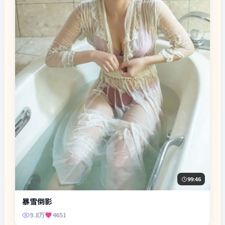
99:46
暴雪倒影
9.8万
4651