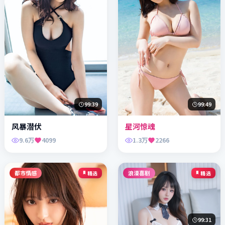
99:39
99:49
风暴潜伏
星河惊魂
9.6万
4099
1.3万
2266
都市情感
浪漫喜剧
精选
精选
99:31