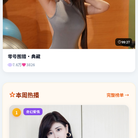
99:27
零号围猎·典藏
7.6万
3826
本周热播
完整榜单 →
奇幻爱情
1