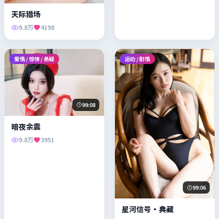
天际猎场
9.8万
4198
爱情 / 惊悚 / 悬疑
运动 / 剧情
99:08
暗夜余震
9.8万
3951
99:06
星河信号·典藏