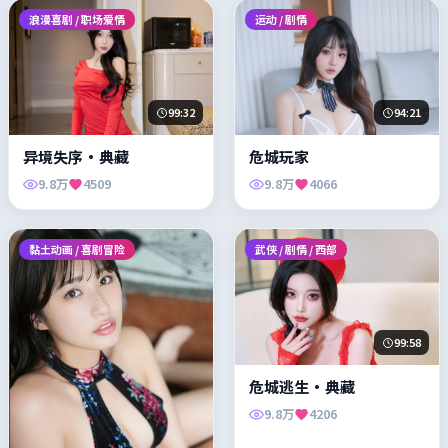
浪漫喜剧 / 职场爱情
运动 / 剧情
99:32
94:21
异境失序·典藏
危城玩家
9.8万
4509
9.8万
4066
黏土动画 / 喜剧冒险
武侠 / 剧情 / 西部
99:58
危城逃生·典藏
9.8万
4206