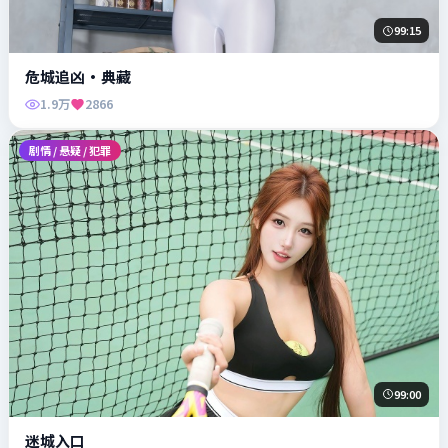
99:15
危城追凶·典藏
1.9万
2866
剧情 / 悬疑 / 犯罪
99:00
迷城入口