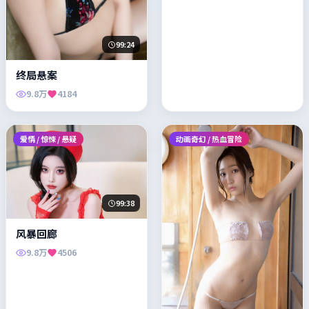
99:24
终局悬案
9.8万
4184
爱情 / 惊悚 / 悬疑
动画奇幻 / 热血冒险
99:38
风暴回廊
9.8万
4506