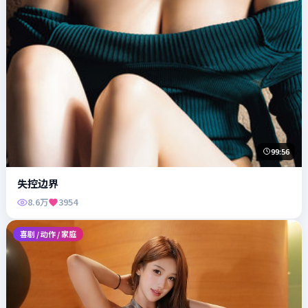
99:56
失控边界
8.6万
3954
喜剧 / 动作 / 家庭