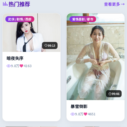
热门推荐
查看更多 →
武侠 / 剧情 / 西部
爱情喜剧 / 都市
99:13
暗夜失序
9.8万
4163
99:46
暴雪倒影
9.8万
4651