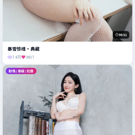
99:51
暴雪惊魂·典藏
7.6万
3817
剧情 / 悬疑 / 犯罪