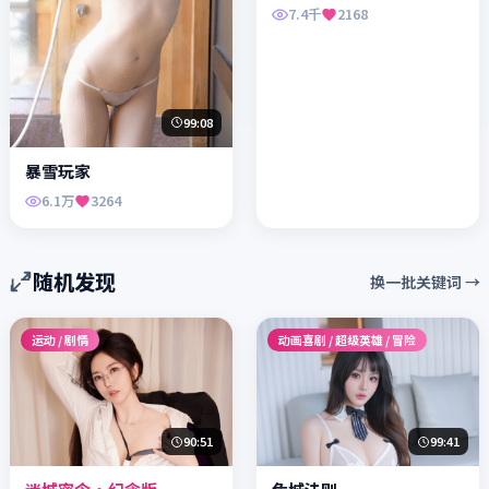
7.4千
2168
99:08
暴雪玩家
6.1万
3264
随机发现
换一批关键词 →
运动 / 剧情
动画喜剧 / 超级英雄 / 冒险
90:51
99:41