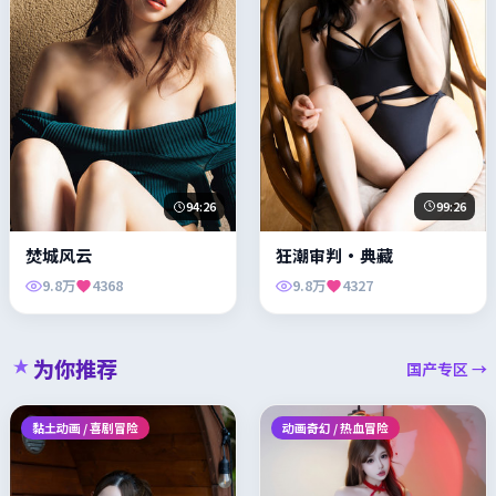
99:26
94:26
狂潮审判·典藏
焚城风云
9.8万
4327
9.8万
4368
为你推荐
国产专区 →
黏土动画 / 喜剧冒险
动画奇幻 / 热血冒险