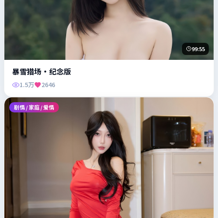
99:55
暴雪猎场·纪念版
1.5万
2646
剧情 / 家庭 / 爱情