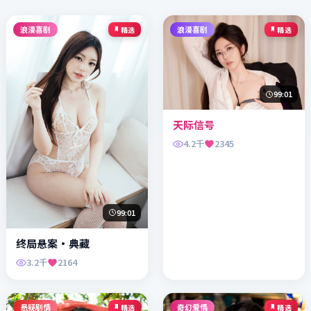
浪漫喜剧
浪漫喜剧
精选
精选
99:01
天际信号
4.2千
2345
99:01
终局悬案·典藏
3.2千
2164
悬疑剧情
奇幻爱情
精选
精选