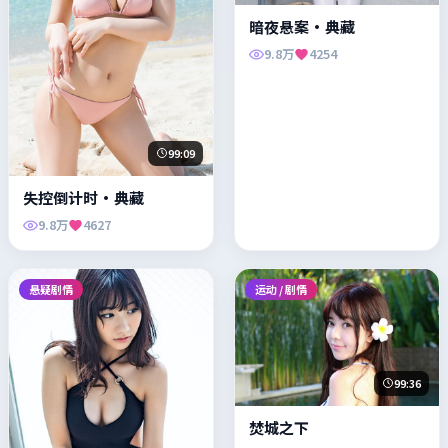
暗夜悬案·典藏
9.8万
4254
99:09
失控倒计时·典藏
9.8万
4627
悬疑剧情
运动 / 剧情
99:36
焚城之下