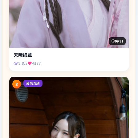
99:31
天际终章
9.8万
4177
爱情喜剧
3