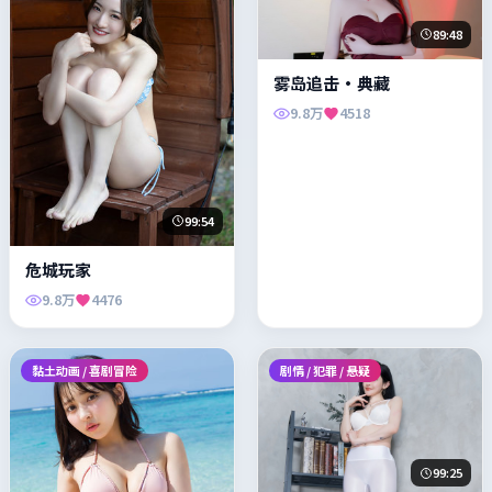
89:48
雾岛追击·典藏
9.8万
4518
99:54
危城玩家
9.8万
4476
黏土动画 / 喜剧冒险
剧情 / 犯罪 / 悬疑
99:25