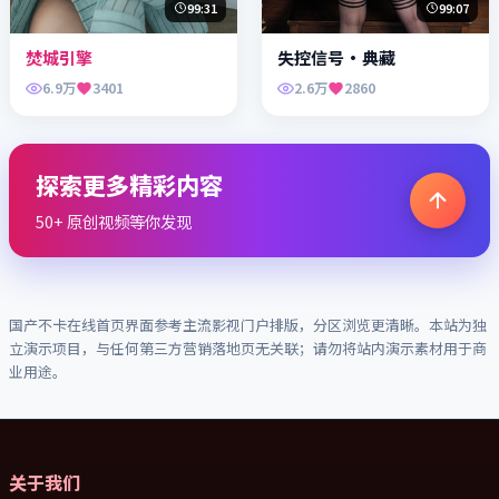
99:31
99:07
焚城引擎
失控信号·典藏
6.9万
3401
2.6万
2860
探索更多精彩内容
50+ 原创视频等你发现
国产不卡在线
首页界面参考主流影视门户排版，分区浏览更清晰。本站为独
立演示项目，与任何第三方营销落地页无关联；请勿将站内演示素材用于商
业用途。
关于我们