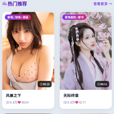
热门推荐
查看更多 →
爱情 / 惊悚 / 悬疑
爱情喜剧 / 都市
99:23
99:31
风暴之下
天际终章
9.8万
4034
9.8万
4177