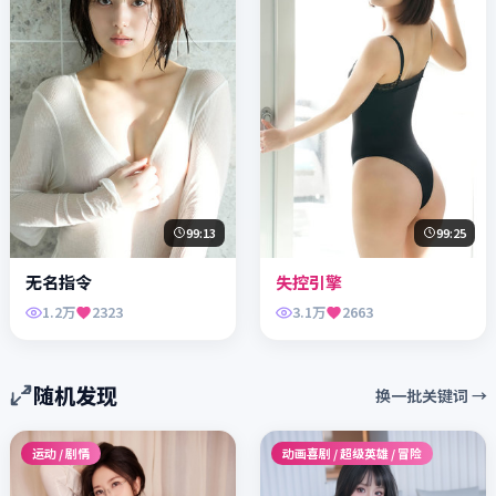
99:13
99:25
无名指令
失控引擎
1.2万
2323
3.1万
2663
随机发现
换一批关键词 →
运动 / 剧情
动画喜剧 / 超级英雄 / 冒险