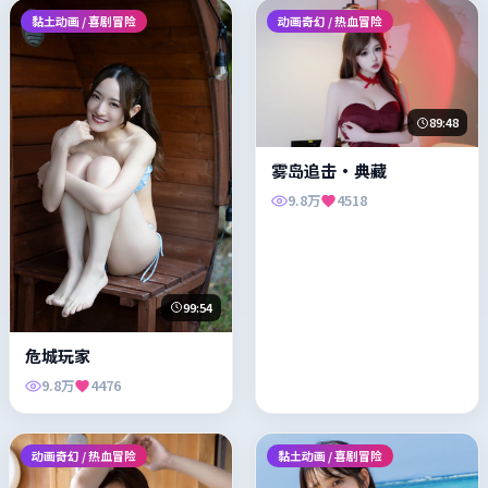
黏土动画 / 喜剧冒险
动画奇幻 / 热血冒险
89:48
雾岛追击·典藏
9.8万
4518
99:54
危城玩家
9.8万
4476
动画奇幻 / 热血冒险
黏土动画 / 喜剧冒险