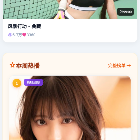
99:00
风暴行动·典藏
5.7万
3360
本周热播
完整榜单 →
悬疑剧情
1