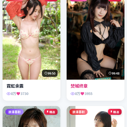
99:50
99:48
霓虹余震
焚城终章
8万
3730
8万
3955
浪漫喜剧
浪漫喜剧
精选
精选