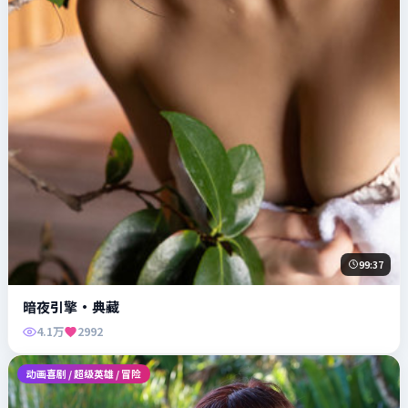
99:37
暗夜引擎·典藏
4.1万
2992
动画喜剧 / 超级英雄 / 冒险