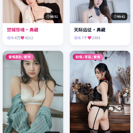
98:51
99:41
焚城惊魂·典藏
天际远征·典藏
9.6万
4212
8.7千
2303
爱情喜剧 / 都市
剧情 / 家庭 / 爱情