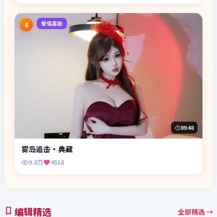
爱情喜剧
4
89:48
雾岛追击·典藏
9.8万
4518
编辑精选
全部精选 →