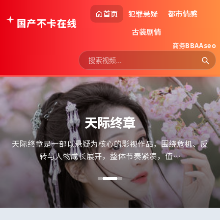
首页
犯罪悬疑
都市情感
国产不卡在线
古装剧情
商务
BBAAseo
天际终章
天际终章是一部以悬疑为核心的影视作品，围绕危机、反
转与人物成长展开，整体节奏紧凑，值…