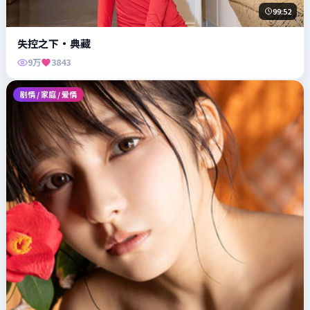
99:52
失控之下·典藏
9万
3843
剧情 / 家庭 / 爱情