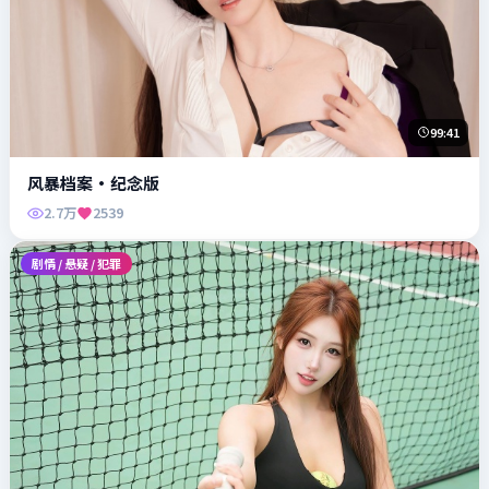
99:41
风暴档案·纪念版
2.7万
2539
剧情 / 悬疑 / 犯罪