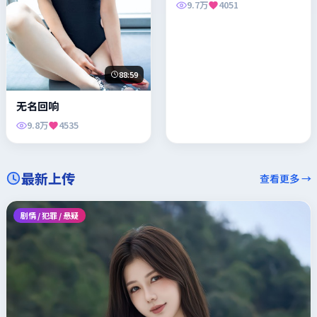
9.7万
4051
88:59
无名回响
9.8万
4535
最新上传
查看更多 →
剧情 / 犯罪 / 悬疑