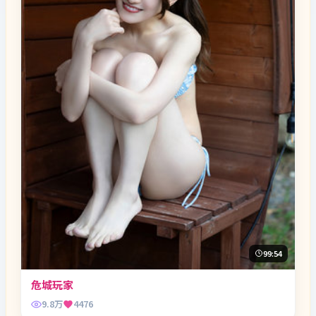
99:54
危城玩家
9.8万
4476