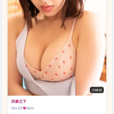
99:23
风暴之下
9.8万
4034